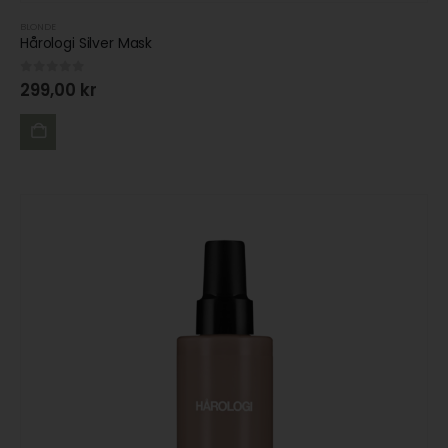
BLONDE
Hårologi Silver Mask
0
out of 5
299,00
kr
LÄGG
TILL I
VARUKORG