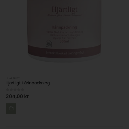
HJÄRTLIGT
Hjärtligt Hårinpackning
0
out of 5
304,00
kr
LÄGG