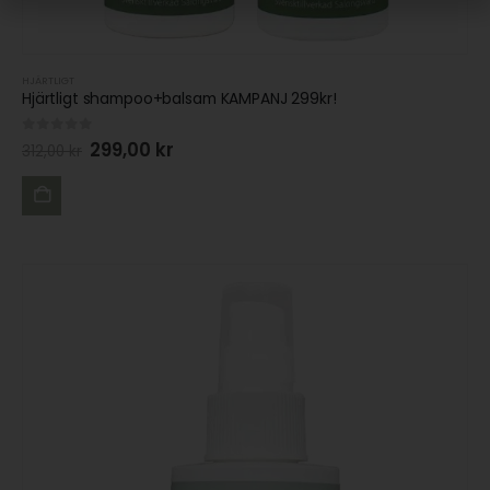
HJÄRTLIGT
Hjärtligt shampoo+balsam KAMPANJ 299kr!
0
out of 5
299,00
kr
312,00
kr
LÄGG
TILL I
VARUKORG