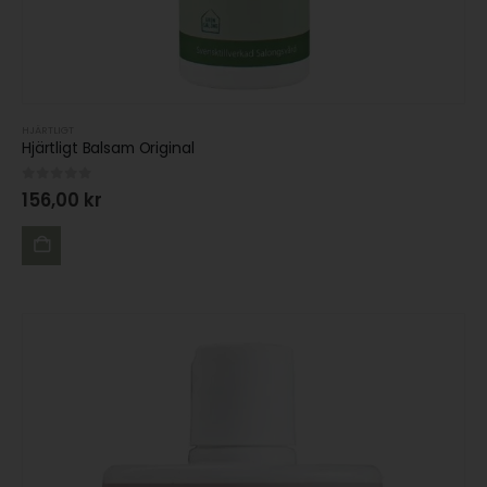
HJÄRTLIGT
Hjärtligt Balsam Original
0
out of 5
156,00
kr
LÄGG
TILL I
VARUKORG