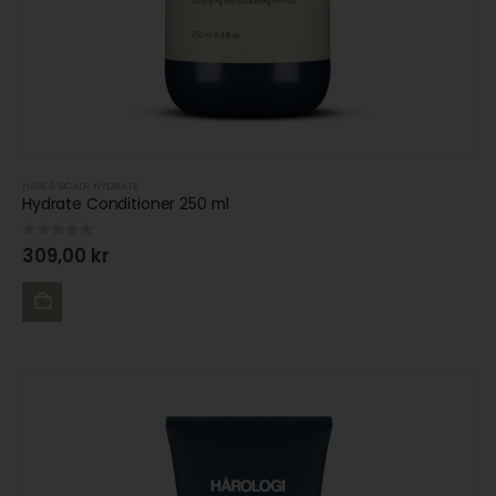
HAIR & SCALP
,
HYDRATE
Hydrate Conditioner 250 ml
0
out of 5
309,00
kr
LÄGG
TILL I
VARUKORG