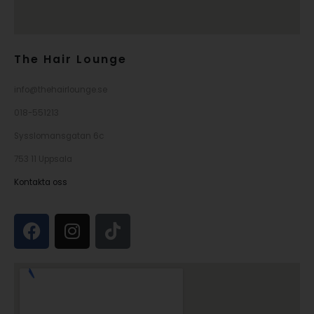
The Hair Lounge
info@thehairlounge.se
018-551213
Sysslomansgatan 6c
753 11 Uppsala
Kontakta oss