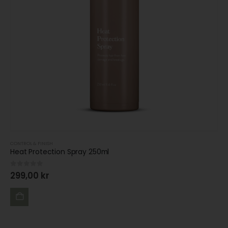
CONTROL & FINISH
Heat Protection Spray 250ml
0
out of 5
299,00
kr
LÄGG