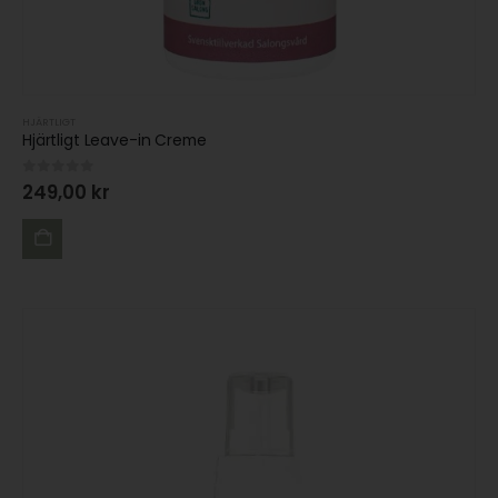
HJÄRTLIGT
Hjärtligt Leave-in Creme
0
out of 5
249,00
kr
LÄGG
TILL I
VARUKORG