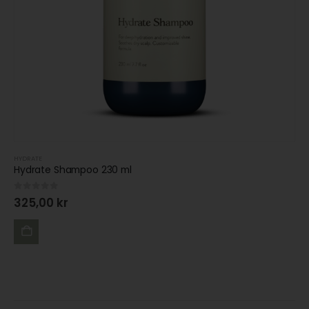
HYDRATE
Hydrate Shampoo 230 ml
0
out of 5
325,00
kr
LÄGG
TILL I
VARUKORG