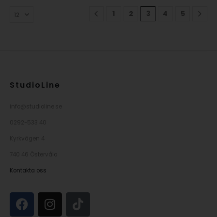
1
2
3
4
5
StudioLine
info@studioline.se
0292-533 40
Kyrkvägen 4
740 46 Östervåla
Kontakta oss