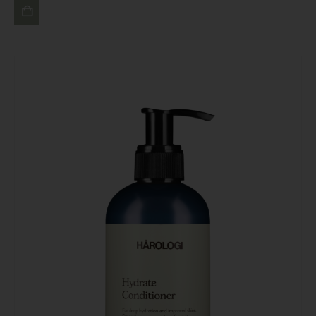
LÄGG
TILL I
VARUKORG