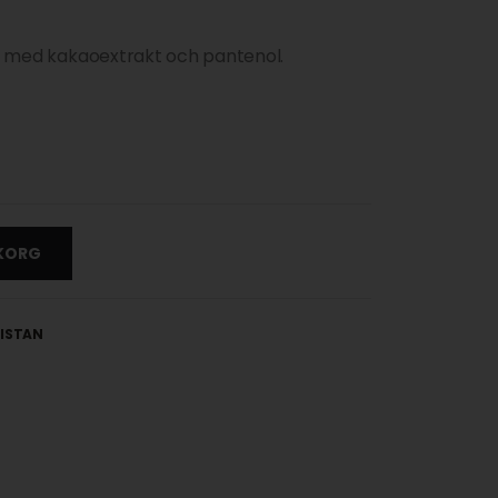
ten med kakaoextrakt och pantenol.
UKORG
LISTAN