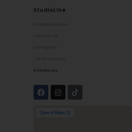
StudioLine
info@studioline.se
0292-533 40
Kyrkvägen 4
740 46 Östervåla
Kontakta oss