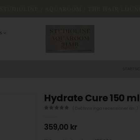
STUDIOLINE / AQUAROOM / THE HAIR LOUN
S
STARTSI
Hydrate Cure 150 ml
( Det finns inga recensioner än. )
0
out of 5
359,00
kr