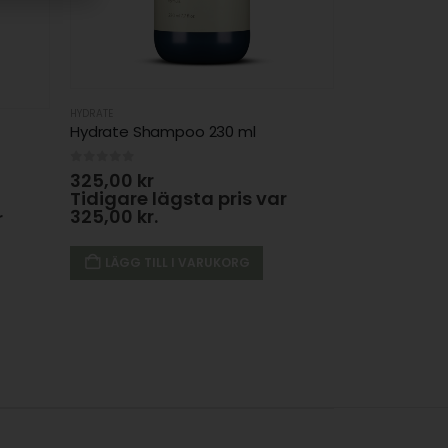
HYDRATE
Hydrate Shampoo 230 ml
0
out of 5
325,00
kr
Tidigare lägsta pris var
325,00
kr
.
r
LÄGG TILL I VARUKORG