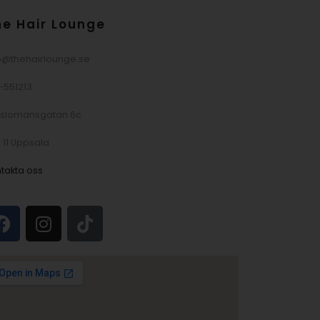
he Hair Lounge
o@thehairlounge.se
-551213
sslomansgatan 6c
 11 Uppsala
takta oss