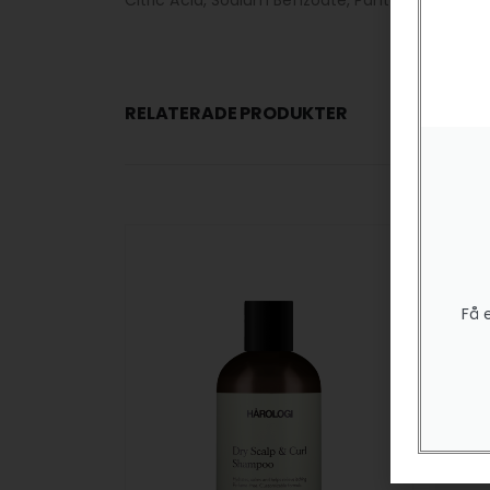
Citric Acid, Sodium Benzoate, Pantolactone
RELATERADE PRODUKTER
Få 