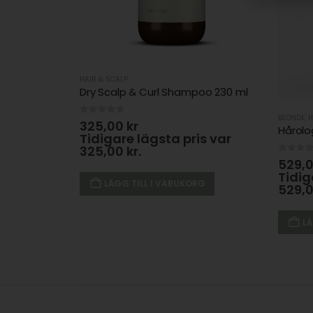
HAIR & SCALP
Dry Scalp & Curl Shampoo 230 ml
BLONDE
,
H
0
out of 5
325,00
kr
Hårolo
Tidigare lägsta pris var
325,00
kr
.
0
out 
529,
Tidig
LÄGG TILL I VARUKORG
529,
LÄ