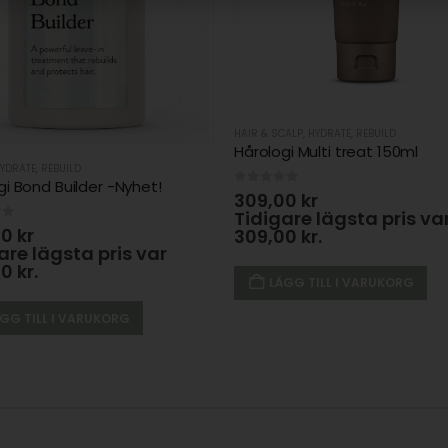
HAIR & SCALP
,
HYDRATE
,
REBUILD
Hårologi Multi treat 150ml
YDRATE
,
REBUILD
gi Bond Builder -Nyhet!
0
out of 5
309,00
kr
Tidigare lägsta pris va
of 5
00
kr
309,00
kr
.
are lägsta pris var
00
kr
.
LÄGG TILL I VARUKORG
GG TILL I VARUKORG