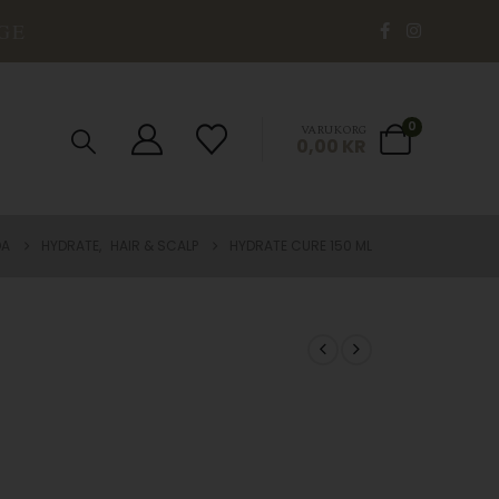
GE
0
VARUKORG
0,00
KR
DA
HYDRATE
,
HAIR & SCALP
HYDRATE CURE 150 ML