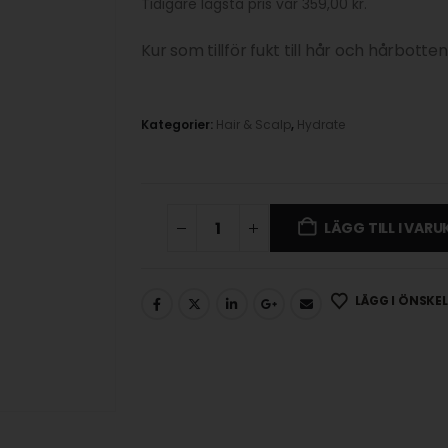
Tidigare lägsta pris var
359,00
kr
.
Kur som tillför fukt till hår och hårbot
Kategorier:
Hair & Scalp
,
Hydrate
LÄGG TILL I VAR
LÄGG I ÖNSKE