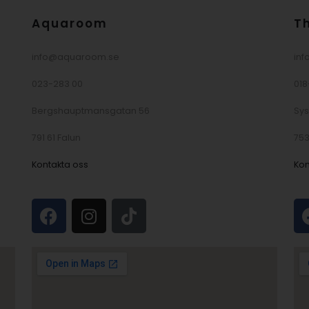
Aquaroom
T
info@aquaroom.se
inf
023-283 00
018
Bergshauptmansgatan 56
Sy
791 61 Falun
753
Kontakta oss
Kon