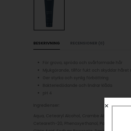
BESKRIVNING
RECENSIONER (0)
För grova, spröda och svårformade hår
Mjukgörande, tillför fukt och skyddar håre
Ger styrka och synlig förbättring
Bakteriedödande och lindrar klåda
pH 4
Ingredienser:
Aqua, Cetearyl Alcohol, Crambe Abyssinica Seed
Ceteareth-20, Phenoxyethanol, Parfum, Pantheno