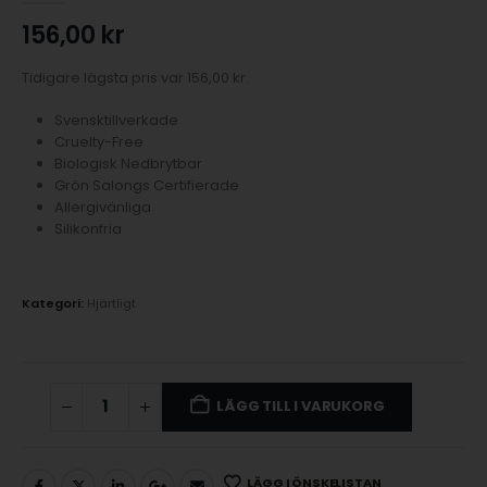
156,00
kr
Tidigare lägsta pris var
156,00
kr
.
Svensktillverkade
Cruelty-Free
Biologisk Nedbrytbar
Grön Salongs Certifierade
Allergivänliga
Silikonfria
Kategori:
Hjärtligt
LÄGG TILL I VARUKORG
LÄGG I ÖNSKELISTAN