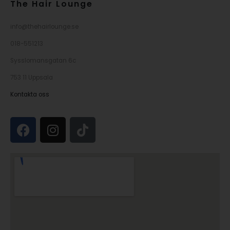
The Hair Lounge
info@thehairlounge.se
018-551213
Sysslomansgatan 6c
753 11 Uppsala
Kontakta oss