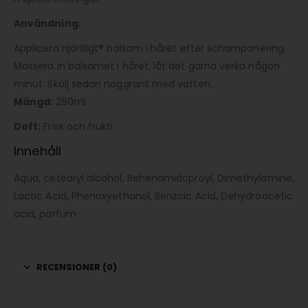
Användning:
Applicera Hjärtligt® balsam i håret efter schamponering.
Massera in balsamet i håret, låt det gärna verka någon
minut. Skölj sedan noggrant med vatten.
Mängd:
250ml
Doft:
Frisk och frukti
Innehåll
Aqua, cetearyl alcohol, Behenamidoproyl, Dimethylamine,
Lactic Acid, Phenoxyethanol, Benzoic Acid, Dehydroacetic
acid, parfum
RECENSIONER (0)