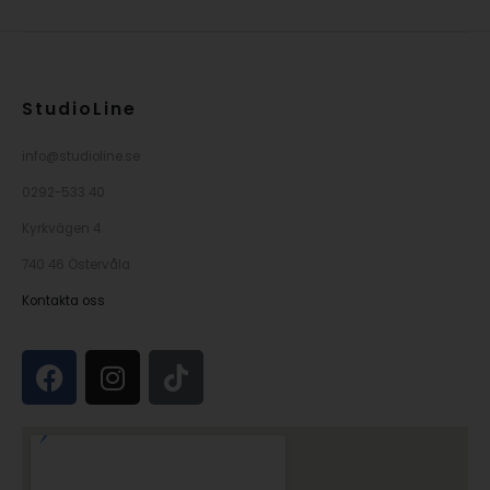
StudioLine
info@studioline.se
0292-533 40
Kyrkvägen 4
740 46 Östervåla
Kontakta oss