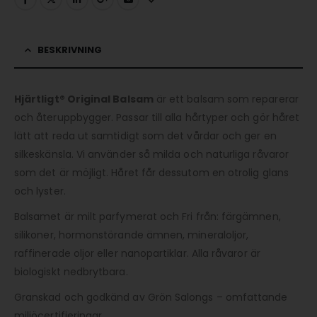
BESKRIVNING
Hjärtligt® Original Balsam
är ett balsam som reparerar
och återuppbygger. Passar till alla hårtyper och gör håret
lätt att reda ut samtidigt som det vårdar och ger en
silkeskänsla. Vi använder så milda och naturliga råvaror
som det är möjligt. Håret får dessutom en otrolig glans
och lyster.
Balsamet är milt parfymerat och Fri från: färgämnen,
silikoner, hormonstörande ämnen, mineraloljor,
raffinerade oljor eller nanopartiklar. Alla råvaror är
biologiskt nedbrytbara.
Granskad och godkänd av Grön Salongs – omfattande
miljöcertifieringar.