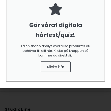
Gör vårat digitala
CONTROL & FINISH
Hair Mousse Strong 100ml
hårtest/quiz!
0
out of 5
149,00
kr
Tidigare lägsta pris var
149,00
kr
.
Få en snabb analys över vilka produkter du
behöver till ditt hår. Klicka på knappen så
kommer du direkt dit.
LÄGG
Klicka här
TILL I
VARUKORG
StudioLine