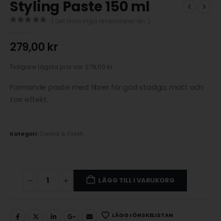
Styling Paste 150 ml
( Det finns inga recensioner än. )
0
out of 5
279,00
kr
Tidigare lägsta pris var
279,00
kr
.
Formande paste med fibrer för god stadga, matt och
torr effekt.
Kategori:
Control & Finish
LÄGG TILL I VARUKORG
LÄGG I ÖNSKELISTAN