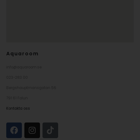
Aquaroom
info@aquaroom.se
023-283 00
Bergshauptmansgatan 56
791 61 Falun
Kontakta oss