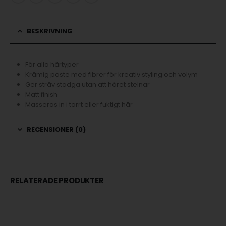
BESKRIVNING
För alla hårtyper
Krämig paste med fibrer för kreativ styling och volym
Ger sträv stadga utan att håret stelnar
Matt finish
Masseras in i torrt eller fuktigt hår
RECENSIONER (0)
RELATERADE PRODUKTER