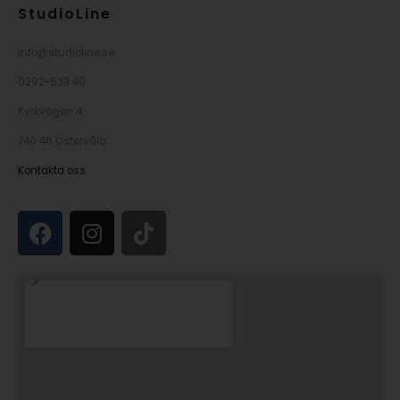
StudioLine
info@studioline.se
0292-533 40
Kyrkvägen 4
740 46 Östervåla
Kontakta oss