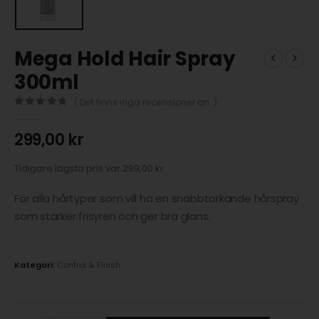
Mega Hold Hair Spray
300ml
( Det finns inga recensioner än. )
0
out of 5
299,00
kr
Tidigare lägsta pris var
299,00
kr
.
För alla hårtyper som vill ha en snabbtorkande hårspray
som stärker frisyren och ger bra glans.
Kategori:
Control & Finish