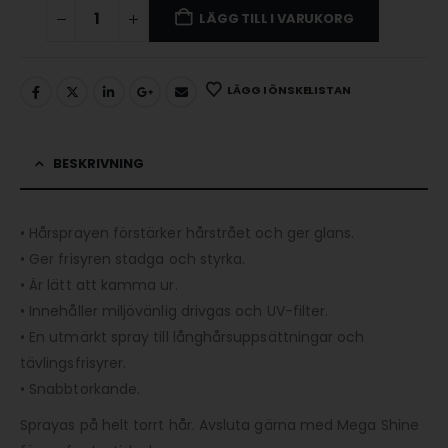
LÄGG TILL I VARUKORG
LÄGG I ÖNSKELISTAN
BESKRIVNING
• Hårsprayen förstärker hårstrået och ger glans.
• Ger frisyren stadga och styrka.
• Är lätt att kamma ur.
• Innehåller miljövänlig drivgas och UV-filter.
• En utmärkt spray till långhårsuppsättningar och
tävlingsfrisyrer.
• Snabbtorkande.
Sprayas på helt torrt hår. Avsluta gärna med Mega Shine