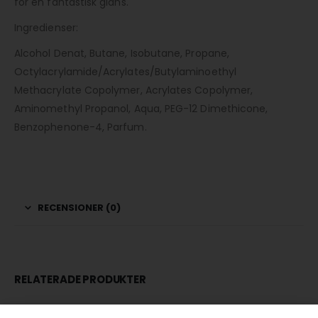
för en fantastisk glans.
Ingredienser:
Alcohol Denat, Butane, Isobutane, Propane,
Octylacrylamide/Acrylates/Butylaminoethyl
Methacrylate Copolymer, Acrylates Copolymer,
Aminomethyl Propanol, Aqua, PEG-12 Dimethicone,
Benzophenone-4, Parfum.
RECENSIONER (0)
RELATERADE PRODUKTER