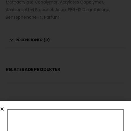
Methacrylate Copolymer, Acrylates Copolymer,
Aminomethyl Propanol, Aqua, PEG-12 Dimethicone,
Benzophenone-4, Parfum.
RECENSIONER (0)
RELATERADE PRODUKTER