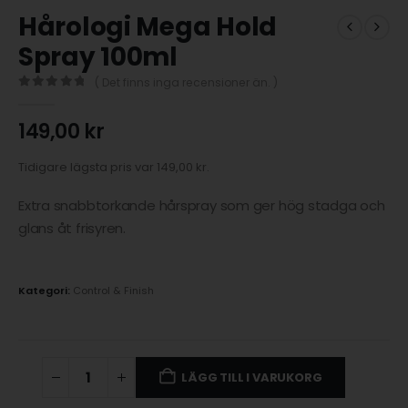
Hårologi Mega Hold
Spray 100ml
( Det finns inga recensioner än. )
0
out of 5
149,00
kr
Tidigare lägsta pris var
149,00
kr
.
Extra snabbtorkande hårspray som ger hög stadga och
glans åt frisyren.
Kategori:
Control & Finish
LÄGG TILL I VARUKORG