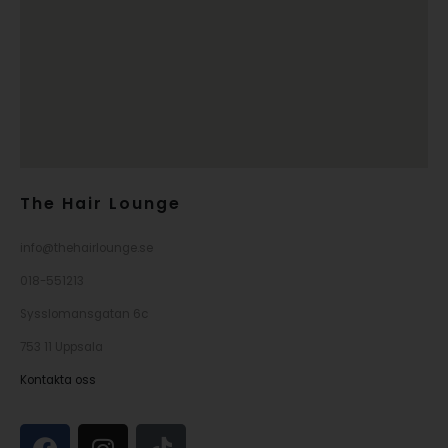
The Hair Lounge
info@thehairlounge.se
018-551213
Sysslomansgatan 6c
753 11 Uppsala
Kontakta oss