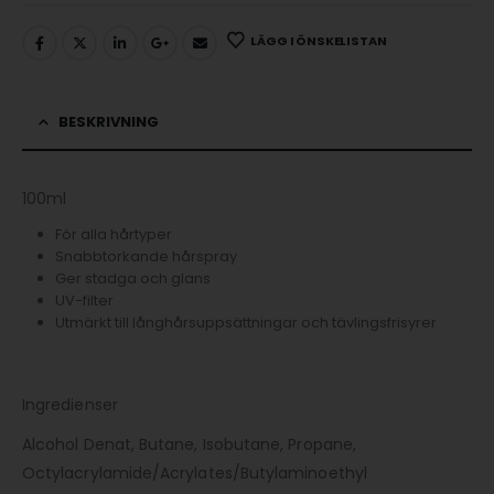
LÄGG I ÖNSKELISTAN
BESKRIVNING
100ml
För alla hårtyper
Snabbtorkande hårspray
Ger stadga och glans
UV-filter
Utmärkt till långhårsuppsättningar och tävlingsfrisyrer
Ingredienser
Alcohol Denat, Butane, Isobutane, Propane,
Octylacrylamide/Acrylates/Butylaminoethyl