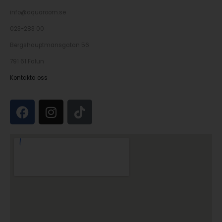
info@aquaroom.se
023-283 00
Bergshauptmansgatan 56
791 61 Falun
Kontakta oss