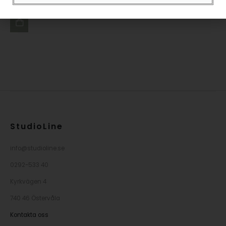
Tidigare lägsta pris var
299,00
kr
.
LÄGG
TILL I
VARUKORG
StudioLine
info@studioline.se
0292-533 40
Kyrkvägen 4
740 46 Östervåla
Kontakta oss