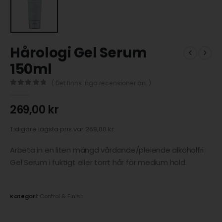
Hårologi Gel Serum
150ml
( Det finns inga recensioner än. )
0
out of 5
269,00
kr
Tidigare lägsta pris var
269,00
kr
.
Arbeta in en liten mängd vårdande/pleiende alkoholfri
Gel Serum i fuktigt eller torrt hår för medium hold.
Kategori:
Control & Finish