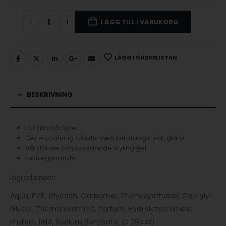
LÄGG TILL I VARUKORG
LÄGG I ÖNSKELISTAN
BESKRIVNING
För alla hårtyper
Ger en naturlig känsla med lätt stadga och glans
Vårdande och skyddande styling gel
Fuktreglerande
Ingredienser:
Aqua, PVP, Glycerin, Carbomer, Phenoxyethanol, Caprylyl
Glycol, Triethanolamine, Parfum, Hydrolyzed Wheat
Protein, RNA, Sodium Benzoate, CI 28440.