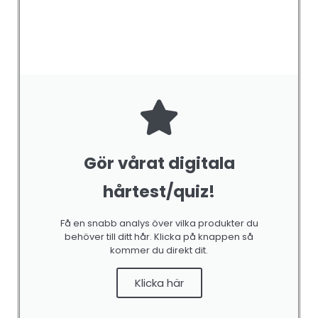
Gör vårat digitala
hårtest/quiz!
Få en snabb analys över vilka produkter du
behöver till ditt hår. Klicka på knappen så
kommer du direkt dit.
CONTROL & FINISH
Heat Protection Spray 250ml
Klicka här
0
out of 5
299,00
kr