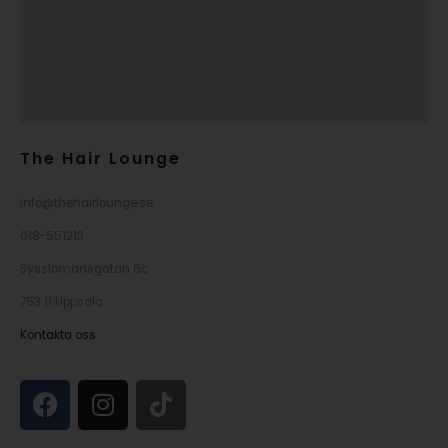
The Hair Lounge
info@thehairlounge.se
018-551213
Sysslomansgatan 6c
753 11 Uppsala
Kontakta oss