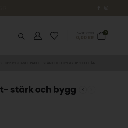
GE
0
VARUKORG
0,00
KR
UPPBYGGANDE PAKET- STÄRK OCH BYGG UPP DITT HÅR
- stärk och bygg