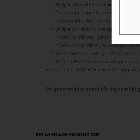
Skölj ur efter att inpackningen suttit kla
Ta nu conditioner (balsam) från botten
behöver inte sitta i en stund som inpa
Skölj ur conditioner slarvigt. Det ska 
innehåller silikoner (silikoner fastnar k
håret och det blir ett extra skydd på s
Styla håret som vanligt! Ett tips är att
Använd ALLTID värmeskydd när du anvä
Vill du ha det ULTIMATA paketet? Lägg då til
Ett genomtänkt paket för dig som vill g
RELATERADE PRODUKTER