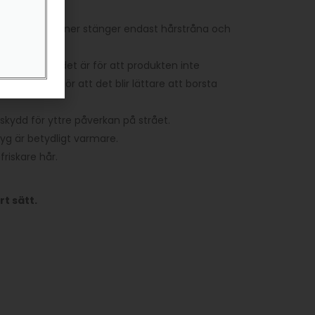
direkt. Conditioner stänger endast hårstråna och
r synas utan det är för att produkten inte
stället. Det gör att det blir lättare att borsta
t skydd för yttre påverkan på strået.
g är betydligt varmare.
friskare hår.
t sätt.