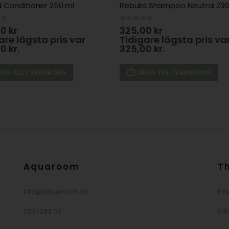
d Conditioner 250 ml
Rebuild Shampoo Neutral 230
of 5
0
out of 5
00
kr
325,00
kr
are lägsta pris var
Tidigare lägsta pris va
00
kr
.
325,00
kr
.
GG TILL I VARUKORG
LÄGG TILL I VARUKORG
Aquaroom
T
info@aquaroom.se
inf
023-283 00
018