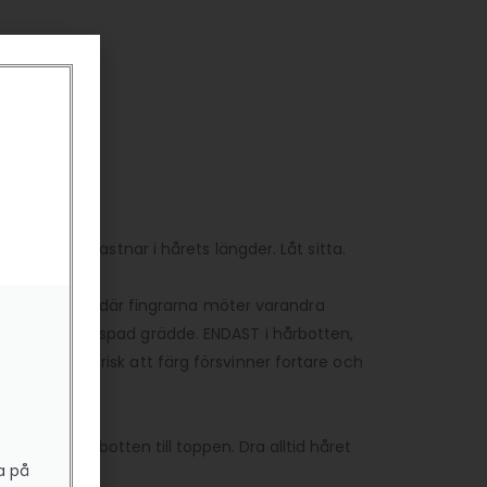
likoner som fastnar i hårets längder. Låt sitta.
ch tillbaka där fingrarna möter varandra
et känns som vispad grädde. ENDAST i hårbotten,
et är större risk att färg försvinner fortare och
 hår) från botten till toppen. Dra alltid håret
a på