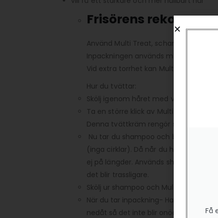
vill få ett starkare och mer hållbart hår
Frisörens rekommen
Använd Multi Treat, schampo och bals
Inpackningen används minst 1 gång i v
Vid extra torrhet kan Multi Treat anv
Hur du tvättar:
Skölj igenom håret med vatten
Ta en större klick av Multi Treat och ”m
Denna tvättkräm rengör skonsamt hårstr
Nu tar du shampoo och börjar massera
(inga cirklar). Då når du hårbotten oc
ej på längder. Används shampoo på längd
det blir trassligare.
Skölj ur shampoo och Multi Treat.
När du tar inpackning- Handdukstorka h
Få 
nedåt så det inte blir onödigt trassel. 