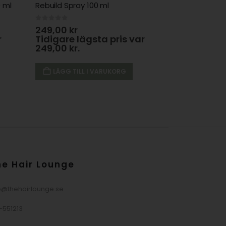
 ml
Rebuild Spray 100 ml
0
out of 5
249,00
kr
r
Tidigare lägsta pris var
249,00
kr
.
LÄGG TILL I VARUKORG
he Hair Lounge
o@thehairlounge.se
-551213