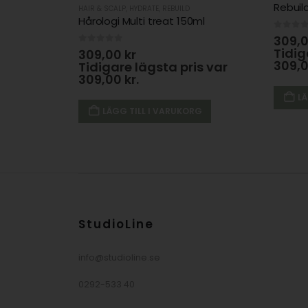
Rebuil
HAIR & SCALP
,
HYDRATE
,
REBUILD
Hårologi Multi treat 150ml
0
out 
309,
Tidig
0
out of 5
309,00
kr
309,
Tidigare lägsta pris var
309,00
kr
.
LÄ
LÄGG TILL I VARUKORG
StudioLine
info@studioline.se
0292-533 40