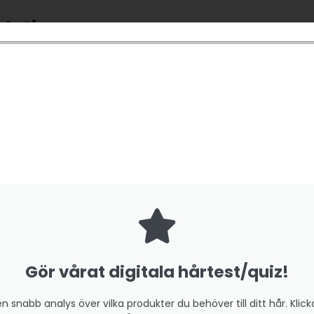
dation:
am vid varje tvätt.
eckan, eller oftare vid behov. Smörj även hårbotten.
ändas både i hårbotten och längder som en intensiv fuktboost.
jölka” håret från botten till toppen. Det tar bort all smuts och si
åna och behåller hårets fjällskikt intakt.
 in det i nacken och går uppåt, med en massage som är fram o
h all smuts/fett försvinner. Upprepa minst 2 gånger och tills d
erna blir fjällskiktet som en gran och hela strået står öppet. D
Gör vårat digitala hårtest/quiz!
året och ta en större klick av inpackningen (beroende på längden
en snabb analys över vilka produkter du behöver till ditt hår. Klick
Låt sitta minst 10 min men helst 1h.