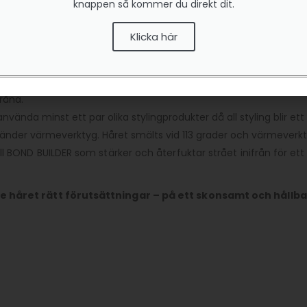
knappen så kommer du direkt dit.
rt.
 till toppen. Det kan sitta i en stund men kan också sköljas ur 
Klicka här
ckningen.
kännas att det finns produkt kvar i håret. Det är inget som komme
var i håret som ett gladpack) och conditioner tar platsen i stråna i
tråna.
 använda minst ett par olika stylingprodukter då all styling blir et
nder värmeverktyg. Håret smälts vid 113 grader och värmeverkty
l BOND BUILDER som stärker och återfuktar strået inifrån för ett 
e håret rätt förutsättningar – på ett skonsamt och hållbar