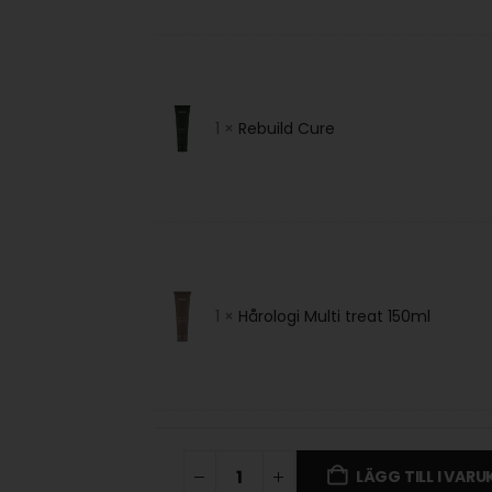
1 ×
Rebuild Cure
1 ×
Hårologi Multi treat 150ml
LÄGG TILL I VAR