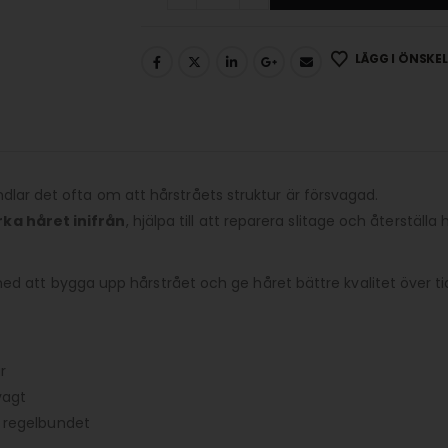
LÄGG I ÖNSKE
handlar det ofta om att hårstråets struktur är försvagad.
rka håret inifrån
, hjälpa till att reparera slitage och återstäl
 att bygga upp hårstrået och ge håret bättre kvalitet över ti
r
vagt
g regelbundet