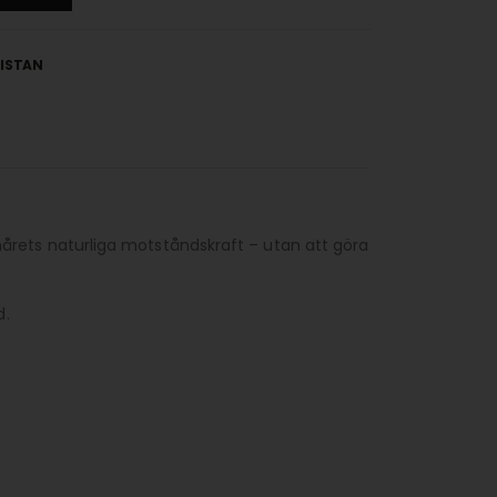
LISTAN
la hårets naturliga motståndskraft – utan att göra
d.