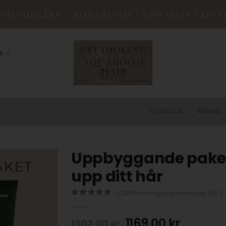
STUDIOLINE / AQUAROOM / THE HAIR LOUN
S
STARTSIDA
REBUILD
Uppbyggande paket
upp ditt hår
( Det finns inga recensioner än. )
0
out of 5
1169,00
kr
1302,00
kr