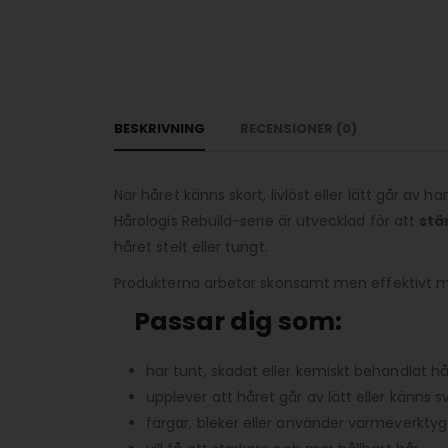
BESKRIVNING
RECENSIONER (0)
När håret känns skört, livlöst eller lätt går av 
Hårologis Rebuild-serie är utvecklad för att
stä
håret stelt eller tungt.
Produkterna arbetar skonsamt men effektivt med
Passar dig som:
har tunt, skadat eller kemiskt behandlat hå
upplever att håret går av lätt eller känns s
färgar, bleker eller använder värmeverkty