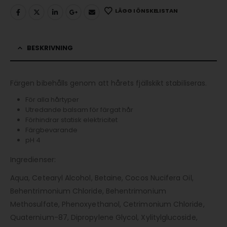
LÄGG I ÖNSKELISTAN
BESKRIVNING
Färgen bibehålls genom att hårets fjällskikt stabiliseras.
För alla hårtyper
Utredande balsam för färgat hår
Förhindrar statisk elektricitet
Färgbevarande
pH 4
Ingredienser:
Aqua, Cetearyl Alcohol, Betaine, Cocos Nucifera Oil,
Behentrimonium Chloride, Behentrimonium
Methosulfate, Phenoxyethanol, Cetrimonium Chloride,
Quaternium-87, Dipropylene Glycol, Xylitylglucoside,