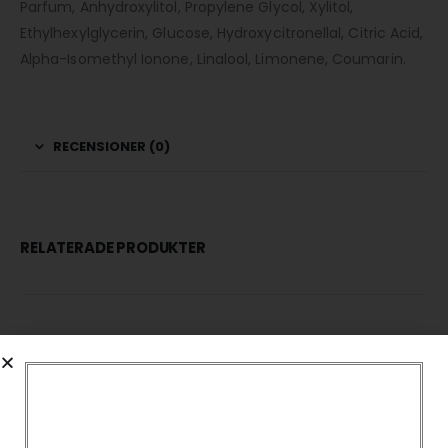
Parfum, Anhydroxylitol, Propylene Glycol, Xylitol,
Ethylhexylglycerin, Glucose, Hydroxycitronellal, Citric Acid,
Alpha-Isomethyl Ionone, Linalool, Limonene, Coumarin.
RECENSIONER (0)
RELATERADE PRODUKTER