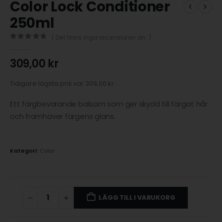
Color Lock Conditioner
250ml
( Det finns inga recensioner än. )
0
out of 5
309,00
kr
Tidigare lägsta pris var
309,00
kr
.
Ett färgbevarande balsam som ger skydd till färgat hår
och framhäver färgens glans.
Kategori:
Color
LÄGG TILL I VARUKORG