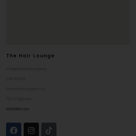
The Hair Lounge
info@thehairlounge.se
018-551213
Sysslomansgatan 6c
753 11 Uppsala
Kontakta oss