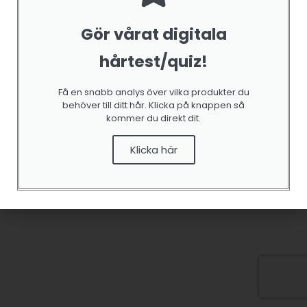
Gör vårat digitala
hårtest/quiz!
HÅRTEST
Hårtest ink frakt
Få en snabb analys över vilka produkter du
behöver till ditt hår. Klicka på knappen så
0
out of 5
149,00
kr
kommer du direkt dit.
Tidigare lägsta pris var
149,00
kr
.
Klicka här
LÄGG
TILL I
VARUKORG